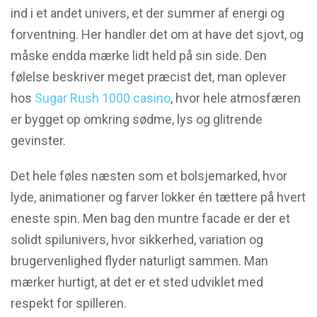
ind i et andet univers, et der summer af energi og
forventning. Her handler det om at have det sjovt, og
måske endda mærke lidt held på sin side. Den
følelse beskriver meget præcist det, man oplever
hos
Sugar Rush 1000 casino
, hvor hele atmosfæren
er bygget op omkring sødme, lys og glitrende
gevinster.
Det hele føles næsten som et bolsjemarked, hvor
lyde, animationer og farver lokker én tættere på hvert
eneste spin. Men bag den muntre facade er der et
solidt spilunivers, hvor sikkerhed, variation og
brugervenlighed flyder naturligt sammen. Man
mærker hurtigt, at det er et sted udviklet med
respekt for spilleren.