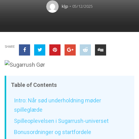
kljp
05/12/2025
SHARE
Table of Contents
Intro: Når sød underholdning møder
spilleglæde
Spilleoplevelsen i Sugarrush-universet
Bonusordninger og startfordele