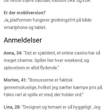
De fleste større valutaer, inklusiv DKK og EUR.
Er der mobilversion?
Ja, platformen fungerer gnidningsfrit på både
smartphone og tablet.
Anmeldelser
Anna, 34:
“Det er sjældent, et online casino har så
meget charme. Spiller her hver weekend, og
oplevelsen er altid flydende.”
Morten, 41:
“Bonusserne er faktisk
gennemskuelige, hvilket jeg sætter kæmpe pris på.
Føles rart at spille et sted, der holder ord.”
Lina, 28:
“Designet og temaet er så hyggeligt. Jeg