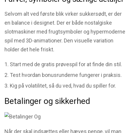
Selvom alt ved første blik virker sukkersødt, er der
en balance i designet. Der er både nostalgiske
slotmaskiner med frugtsymboler og hypermoderne
spil med 3D-animationer. Den visuelle variation
holder det hele friskt.
Start med de gratis prøvespil for at finde din stil.
Test hvordan bonusrunderne fungerer i praksis.
Kig på volatilitet, så du ved, hvad du spiller for.
Betalinger og sikkerhed
Når der skal indsættes eller hæves penge, vil man