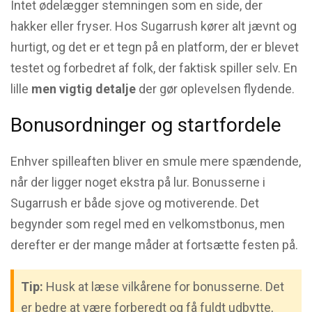
Intet ødelægger stemningen som en side, der
hakker eller fryser. Hos Sugarrush kører alt jævnt og
hurtigt, og det er et tegn på en platform, der er blevet
testet og forbedret af folk, der faktisk spiller selv. En
lille
men vigtig detalje
der gør oplevelsen flydende.
Bonusordninger og startfordele
Enhver spilleaften bliver en smule mere spændende,
når der ligger noget ekstra på lur. Bonusserne i
Sugarrush er både sjove og motiverende. Det
begynder som regel med en velkomstbonus, men
derefter er der mange måder at fortsætte festen på.
Tip:
Husk at læse vilkårene for bonusserne. Det
er bedre at være forberedt og få fuldt udbytte,