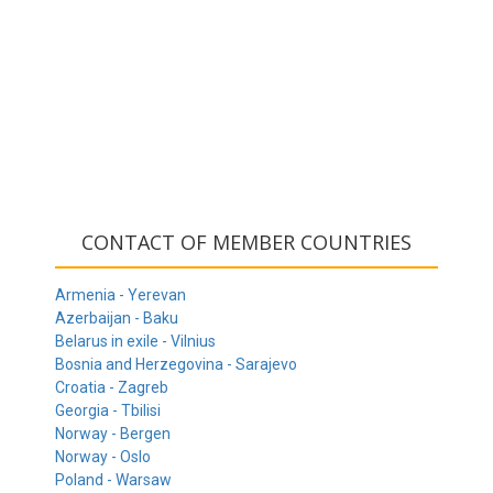
CONTACT OF MEMBER COUNTRIES
Armenia - Yerevan
Azerbaijan - Baku
Belarus in exile - Vilnius
Bosnia and Herzegovina - Sarajevo
Croatia - Zagreb
Georgia - Tbilisi
Norway - Bergen
Norway - Oslo
Poland - Warsaw