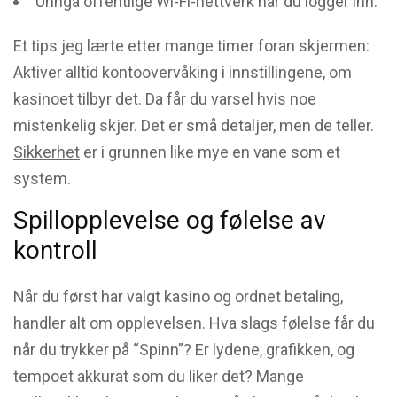
Unngå offentlige Wi-Fi-nettverk når du logger inn.
Et tips jeg lærte etter mange timer foran skjermen:
Aktiver alltid kontoovervåking i innstillingene, om
kasinoet tilbyr det. Da får du varsel hvis noe
mistenkelig skjer. Det er små detaljer, men de teller.
Sikkerhet
er i grunnen like mye en vane som et
system.
Spillopplevelse og følelse av
kontroll
Når du først har valgt kasino og ordnet betaling,
handler alt om opplevelsen. Hva slags følelse får du
når du trykker på “Spinn”? Er lydene, grafikken, og
tempoet akkurat som du liker det? Mange