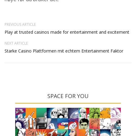
PREVIOUS ARTICLE
Play at trusted casinos made for entertainment and excitement
NEXT ARTICLE
Starke Casino Plattformen mit echtem Entertainment Faktor
SPACE FOR YOU