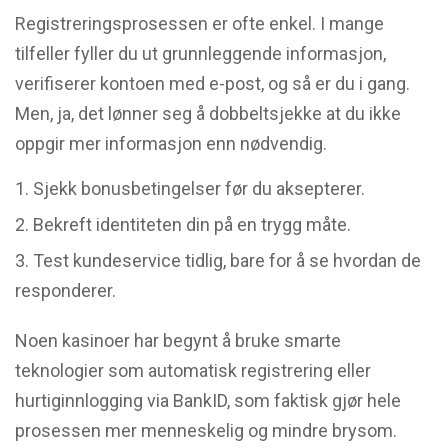
Registreringsprosessen er ofte enkel. I mange
tilfeller fyller du ut grunnleggende informasjon,
verifiserer kontoen med e-post, og så er du i gang.
Men, ja, det lønner seg å dobbeltsjekke at du ikke
oppgir mer informasjon enn nødvendig.
Sjekk bonusbetingelser før du aksepterer.
Bekreft identiteten din på en trygg måte.
Test kundeservice tidlig, bare for å se hvordan de
responderer.
Noen kasinoer har begynt å bruke smarte
teknologier som automatisk registrering eller
hurtiginnlogging via BankID, som faktisk gjør hele
prosessen mer menneskelig og mindre brysom.