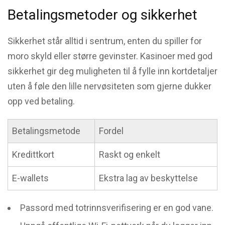
Betalingsmetoder og sikkerhet
Sikkerhet står alltid i sentrum, enten du spiller for
moro skyld eller større gevinster. Kasinoer med god
sikkerhet gir deg muligheten til å fylle inn kortdetaljer
uten å føle den lille nervøsiteten som gjerne dukker
opp ved betaling.
Betalingsmetode
Fordel
Kredittkort
Raskt og enkelt
E-wallets
Ekstra lag av beskyttelse
Passord med totrinnsverifisering er en god vane.