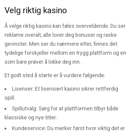
Velg riktig kasino
Å velge riktig kasino kan føles overveldende. Du ser
reklame overalt, alle lover deg bonuser og raske
gevinster. Men ser du nærmere etter, finnes det
tydelige forskjeller mellom en trygg plattform og en
som bare prøver å lokke deg inn.
Et godt sted å starte er å vurdere følgende:
Lisenser: Et lisensiert kasino sikrer rettferdig
spill.
Spillutvalg: Sørg for at plattformen tilbyr både
klassiske og nye titler.
Kundeservice: Du merker først hvor viktig det er