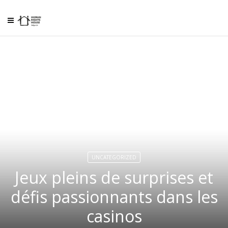
UNCATEGORIZED
Jeux pleins de surprises et
défis passionnants dans les
casinos