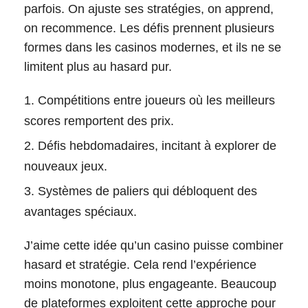
parfois. On ajuste ses stratégies, on apprend,
on recommence. Les défis prennent plusieurs
formes dans les casinos modernes, et ils ne se
limitent plus au hasard pur.
Compétitions entre joueurs où les meilleurs
scores remportent des prix.
Défis hebdomadaires, incitant à explorer de
nouveaux jeux.
Systèmes de paliers qui débloquent des
avantages spéciaux.
J’aime cette idée qu’un casino puisse combiner
hasard et stratégie. Cela rend l’expérience
moins monotone, plus engageante. Beaucoup
de plateformes exploitent cette approche pour