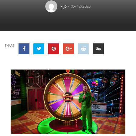
kljp
05/12/2025
SHARE