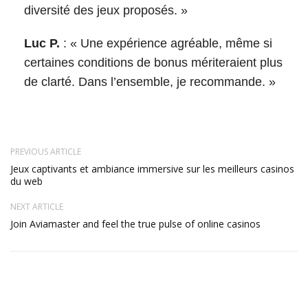
diversité des jeux proposés. »
Luc P.
: « Une expérience agréable, même si
certaines conditions de bonus mériteraient plus
de clarté. Dans l’ensemble, je recommande. »
PREVIOUS ARTICLE
Jeux captivants et ambiance immersive sur les meilleurs casinos
du web
NEXT ARTICLE
Join Aviamaster and feel the true pulse of online casinos