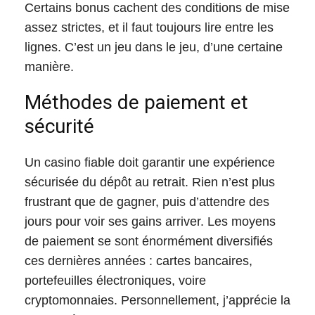
Certains bonus cachent des conditions de mise
assez strictes, et il faut toujours lire entre les
lignes. C’est un jeu dans le jeu, d’une certaine
manière.
Méthodes de paiement et
sécurité
Un casino fiable doit garantir une expérience
sécurisée du dépôt au retrait. Rien n’est plus
frustrant que de gagner, puis d’attendre des
jours pour voir ses gains arriver. Les moyens
de paiement se sont énormément diversifiés
ces dernières années : cartes bancaires,
portefeuilles électroniques, voire
cryptomonnaies. Personnellement, j’apprécie la