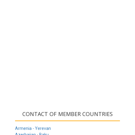
CONTACT OF MEMBER COUNTRIES
Armenia - Yerevan
Azerbaijan - Baku