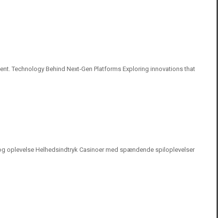
ent. Technology Behind Next‑Gen Platforms Exploring innovations that
 og oplevelse Helhedsindtryk Casinoer med spændende spiloplevelser