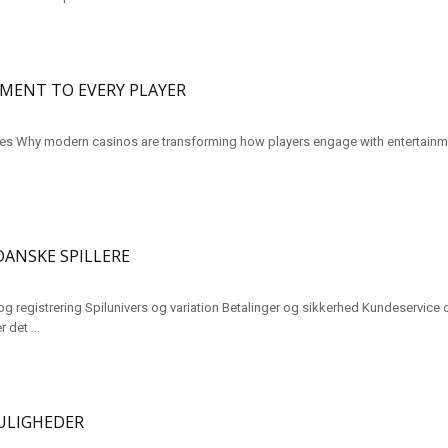
MENT TO EVERY PLAYER
ces Why modern casinos are transforming how players engage with entertainm
ANSKE SPILLERE
registrering Spilunivers og variation Betalinger og sikkerhed Kundeservice
 det ...
MULIGHEDER