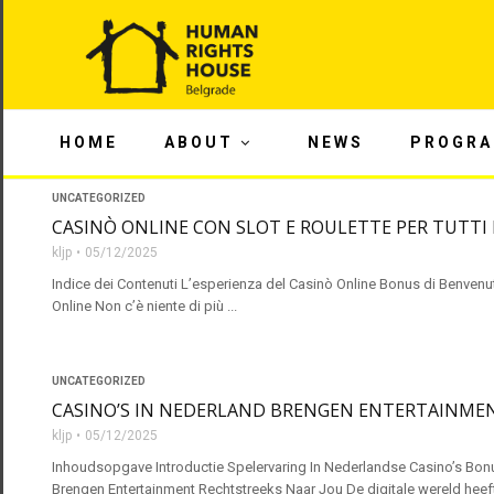
HOME
ABOUT
NEWS
PROGR
UNCATEGORIZED
CASINÒ ONLINE CON SLOT E ROULETTE PER TUTTI I 
kljp
05/12/2025
Indice dei Contenuti L’esperienza del Casinò Online Bonus di Benvenu
Online Non c’è niente di più ...
UNCATEGORIZED
CASINO’S IN NEDERLAND BRENGEN ENTERTAINMEN
kljp
05/12/2025
Inhoudsopgave Introductie Spelervaring In Nederlandse Casino’s Bon
Brengen Entertainment Rechtstreeks Naar Jou De digitale wereld heeft 