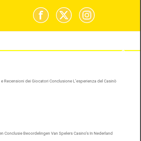
y e Recensioni dei Giocatori Conclusione L’esperienza del Casinò
en Conclusie Beoordelingen Van Spelers Casino’s In Nederland