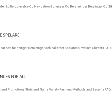
eder Spilleroplevelse Og Navigation Bonusser Og Belønninger Betalinger Og 
E SPELARE
sar och belöningar Betalningar och säkerhet Spelarupplevelsen Slutsats FAQ E
NCES FOR ALL
es and Promotions Slots and Game Variety Payment Methods and Security FAQ Av