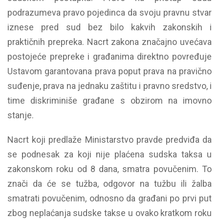
podrazumeva pravo pojedinca da svoju pravnu stvar
iznese pred sud bez bilo kakvih zakonskih i
praktičnih prepreka. Nacrt zakona značajno uvećava
postojeće prepreke i građanima direktno povređuje
Ustavom garantovana prava poput prava na pravično
suđenje, prava na jednaku zaštitu i pravno sredstvo, i
time diskriminiše građane s obzirom na imovno
stanje.
Nacrt koji predlaže Ministarstvo pravde predviđa da
se podnesak za koji nije plaćena sudska taksa u
zakonskom roku od 8 dana, smatra povučenim. To
znači da će se tužba, odgovor na tužbu ili žalba
smatrati povučenim, odnosno da građani po prvi put
zbog neplaćanja sudske takse u ovako kratkom roku