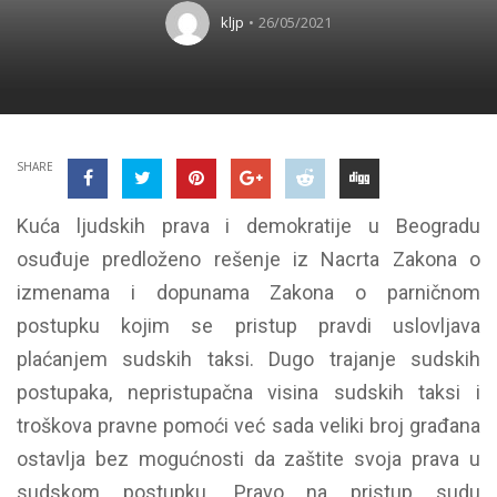
kljp
26/05/2021
SHARE
Kuća ljudskih prava i demokratije u Beogradu
osuđuje predloženo rešenje iz Nacrta Zakona o
izmenama i dopunama Zakona o parničnom
postupku kojim se pristup pravdi uslovljava
plaćanjem sudskih taksi. Dugo trajanje sudskih
postupaka, nepristupačna visina sudskih taksi i
troškova pravne pomoći već sada veliki broj građana
ostavlja bez mogućnosti da zaštite svoja prava u
sudskom postupku. Pravo na pristup sudu