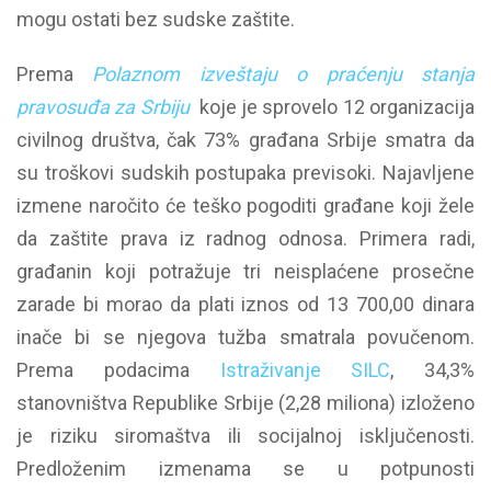
mogu ostati bez sudske zaštite.
Prema
Polaznom izveštaju o praćenju stanja
pravosuđa za Srbiju
koje je sprovelo 12 organizacija
civilnog društva, čak 73% građana Srbije smatra da
su troškovi sudskih postupaka previsoki. Najavljene
izmene naročito će teško pogoditi građane koji žele
da zaštite prava iz radnog odnosa. Primera radi,
građanin koji potražuje tri neisplaćene prosečne
zarade bi morao da plati iznos od 13 700,00 dinara
inače bi se njegova tužba smatrala povučenom.
Prema podacima
Istraživanje SILC
, 34,3%
stanovništva Republike Srbije (2,28 miliona) izloženo
je riziku siromaštva ili socijalnoj isključenosti.
Predloženim izmenama se u potpunosti