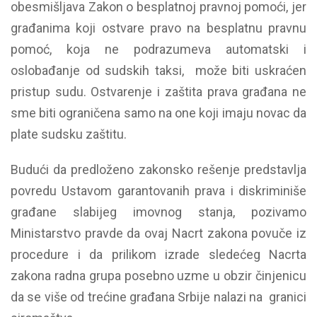
obesmišljava Zakon o besplatnoj pravnoj pomoći, jer
građanima koji ostvare pravo na besplatnu pravnu
pomoć, koja ne podrazumeva automatski i
oslobađanje od sudskih taksi, može biti uskraćen
pristup sudu. Ostvarenje i zaštita prava građana ne
sme biti ograničena samo na one koji imaju novac da
plate sudsku zaštitu.
Budući da predloženo zakonsko rešenje predstavlja
povredu Ustavom garantovanih prava i diskriminiše
građane slabijeg imovnog stanja, pozivamo
Ministarstvo pravde da ovaj Nacrt zakona povuče iz
procedure i da prilikom izrade sledećeg Nacrta
zakona radna grupa posebno uzme u obzir činjenicu
da se više od trećine građana Srbije nalazi na granici