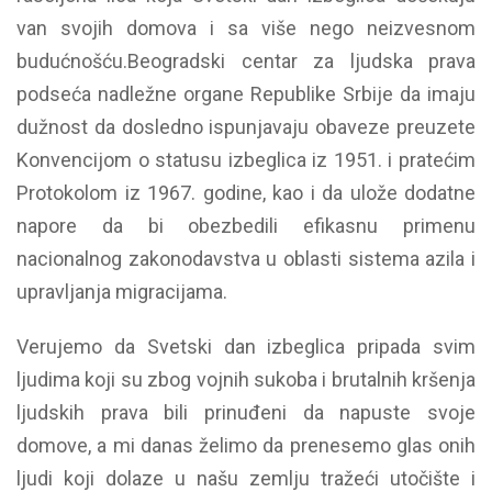
van svojih domova i sa više nego neizvesnom
budućnošću.
Beogradski centar za ljudska prava
podseća nadležne organe Republike Srbije da imaju
dužnost da dosledno ispunjavaju obaveze preuzete
Konvencijom o statusu izbeglica iz 1951. i pratećim
Protokolom iz 1967. godine, kao i da ulože dodatne
napore da bi obezbedili efikasnu primenu
nacionalnog zakonodavstva u oblasti sistema azila i
upravljanja migracijama.
Verujemo da Svetski dan izbeglica pripada svim
ljudima koji su zbog vojnih sukoba i brutalnih kršenja
ljudskih prava bili prinuđeni da napuste svoje
domove, a mi danas želimo da prenesemo glas onih
ljudi koji dolaze u našu zemlju tražeći utočište i