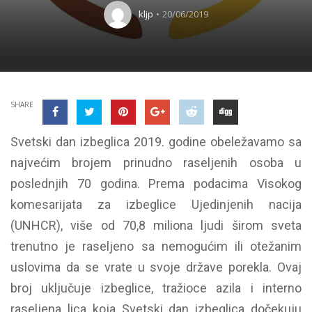
kljp
20/06/2019
SHARE
Svetski dan izbeglica 2019. godine obeležavamo sa
najvećim brojem prinudno raseljenih osoba u
poslednjih 70 godina. Prema podacima Visokog
komesarijata za izbeglice Ujedinjenih nacija
(UNHCR), više od 70,8 miliona ljudi širom sveta
trenutno je raseljeno sa nemogućim ili otežanim
uslovima da se vrate u svoje države porekla. Ovaj
broj uključuje izbeglice, tražioce azila i interno
raseljena lica koja Svetski dan izbeglica dočekuju