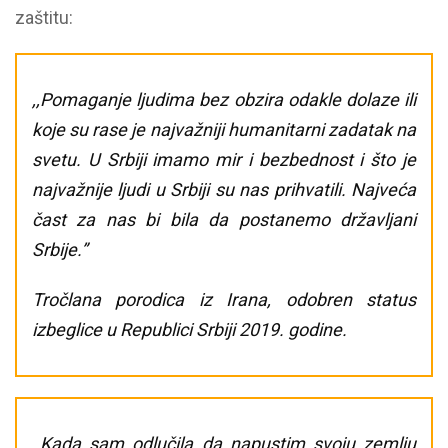
zaštitu:
,,Pomaganje ljudima bez obzira odakle dolaze ili
koje su rase je najvažniji humanitarni zadatak na
svetu. U Srbiji imamo mir i bezbednost i što je
najvažnije ljudi u Srbiji su nas prihvatili. Najveća
čast za nas bi bila da postanemo državljani
Srbije.”
Tročlana porodica iz Irana, odobren status
izbeglice u Republici Srbiji 2019. godine.
,,Kada sam odlučila da napustim svoju zemlju