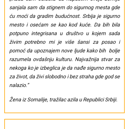
sanjala sam da stignem do sigurnog mesta gde
ću moći da gradim budućnost. Srbija je sigurno
mesto i osećam se kao kod kuće. Da bih bila
potpuno integrisana u društvo u kojem sada
živim potrebno mi je više šansi za posao i
pomoć da upoznajem nove ljude kako bih bolje
razumela ovdašnju kulturu. Najvažnija stvar za
nekoga ko je izbeglica je da nađe sigurno mesto
za život, da živi slobodno i bez straha gde god se
nalazio.”
Žena iz Somalije, tražilac azila u Republici Srbiji.