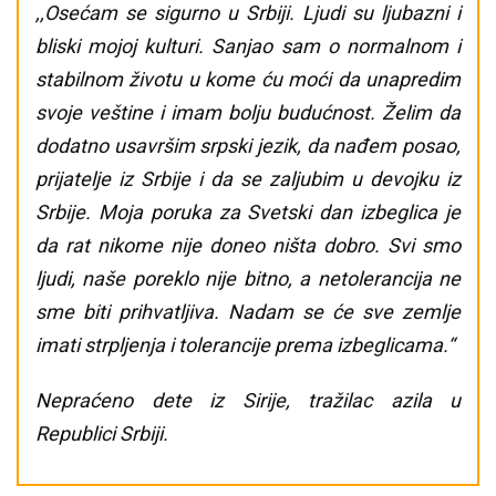
,,Osećam se sigurno u Srbiji. Ljudi su ljubazni i
bliski mojoj kulturi. Sanjao sam o normalnom i
stabilnom životu u kome ću moći da unapredim
svoje veštine i imam bolju budućnost. Želim da
dodatno usavršim srpski jezik, da nađem posao,
prijatelje iz Srbije i da se zaljubim u devojku iz
Srbije. Moja poruka za Svetski dan izbeglica je
da rat nikome nije doneo ništa dobro. Svi smo
ljudi, naše poreklo nije bitno, a netolerancija ne
sme biti prihvatljiva. Nadam se će sve zemlje
imati strpljenja i tolerancije prema izbeglicama.“
Nepraćeno dete iz Sirije, tražilac azila u
Republici Srbiji.