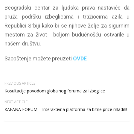
Beogradski centar za ljudska prava nastaviće da
pruža podršku izbeglicama i tražiocima azila u
Republici Srbiji kako bi se njihove želje za sigurnim
mestom za život i boljom budućnošću ostvarile u
našem društvu.
Saopštenje možete preuzeti
OVDE
PREVIOUS ARTICLE
Kosultacije povodom globalnog foruma za izbeglice
NEXT ARTICLE
KAFANA FORUM – Interaktivna platforma za bitne priče mladih!