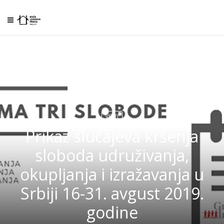
VESTI
Prikaz slučajeva kršenja
sloboda udruživanja,
okupljanja i izražavanja u
Srbiji 16-31. avgust 2019.
godine