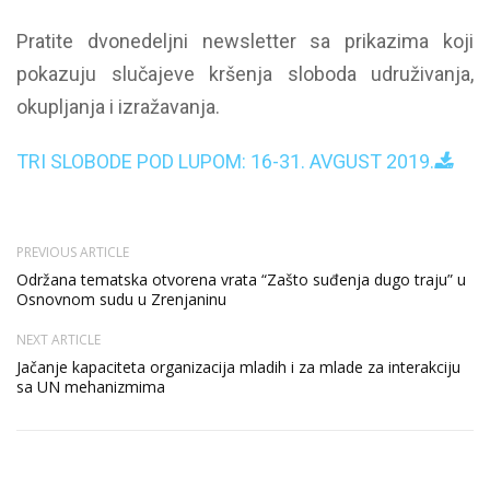
Pratite dvonedeljni newsletter sa prikazima koji
pokazuju slučajeve kršenja sloboda udruživanja,
okupljanja i izražavanja.
TRI SLOBODE POD LUPOM: 16-31. AVGUST 2019.
PREVIOUS ARTICLE
Održana tematska otvorena vrata “Zašto suđenja dugo traju” u
Osnovnom sudu u Zrenjaninu
NEXT ARTICLE
Jačanje kapaciteta organizacija mladih i za mlade za interakciju
sa UN mehanizmima