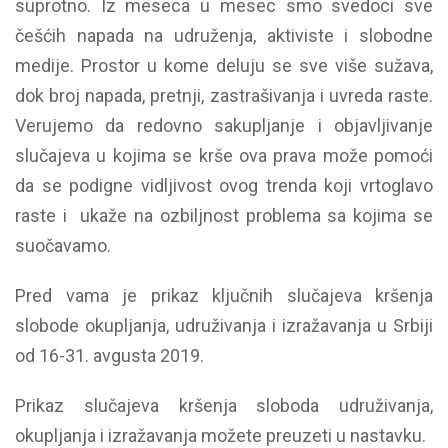
suprotno. Iz meseca u mesec smo svedoci sve
češćih napada na udruženja, aktiviste i slobodne
medije. Prostor u kome deluju se sve više sužava,
dok broj napada, pretnji, zastrašivanja i uvreda raste.
Verujemo da redovno sakupljanje i objavljivanje
slučajeva u kojima se krše ova prava može pomoći
da se podigne vidljivost ovog trenda koji vrtoglavo
raste i ukaže na ozbiljnost problema sa kojima se
suočavamo.
Pred vama je prikaz ključnih slučajeva kršenja
slobode okupljanja, udruživanja i izražavanja u Srbiji
od 16-31. avgusta 2019.
Prikaz slučajeva kršenja sloboda udruživanja,
okupljanja i izražavanja možete preuzeti u nastavku.