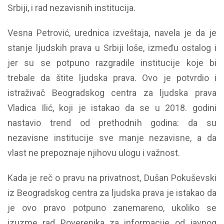
Srbiji, i rad nezavisnih institucija.
Vesna Petrović, urednica izveštaja, navela je da je
stanje ljudskih prava u Srbiji loše, između ostalog i
jer su se potpuno razgradile institucije koje bi
trebale da štite ljudska prava. Ovo je potvrdio i
istraživač Beogradskog centra za ljudska prava
Vladica Ilić, koji je istakao da se u 2018. godini
nastavio trend od prethodnih godina: da su
nezavisne institucije sve manje nezavisne, a da
vlast ne prepoznaje njihovu ulogu i važnost.
Kada je reč o pravu na privatnost, Dušan Pokuševski
iz Beogradskog centra za ljudska prava je istakao da
je ovo pravo potpuno zanemareno, ukoliko se
izuzme rad Poverenika za informacije od javnog