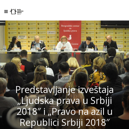
VESTI
Predstavljanje izveštaja
„Ljudska prava u Srbiji
2018″ i „Pravo na azil u
Republici Srbiji 2018″