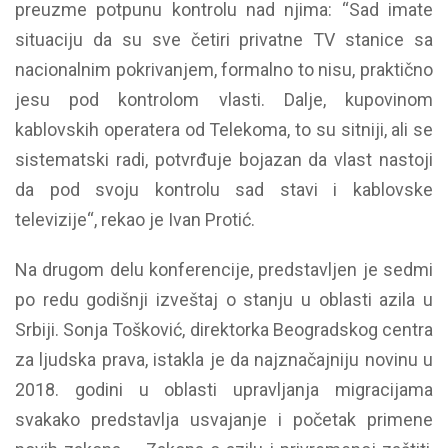
preuzme potpunu kontrolu nad njima: “Sad imate
situaciju da su sve četiri privatne TV stanice sa
nacionalnim pokrivanjem, formalno to nisu, praktično
jesu pod kontrolom vlasti. Dalje, kupovinom
kablovskih operatera od Telekoma, to su sitniji, ali se
sistematski radi, potvrđuje bojazan da vlast nastoji
da pod svoju kontrolu sad stavi i kablovske
televizije“, rekao je Ivan Protić.
Na drugom delu konferencije, predstavljen je sedmi
po redu godišnji izveštaj o stanju u oblasti azila u
Srbiji. Sonja Tošković, direktorka Beogradskog centra
za ljudska prava, istakla je da najznačajniju novinu u
2018. godini u oblasti upravljanja migracijama
svakako predstavlja usvajanje i početak primene