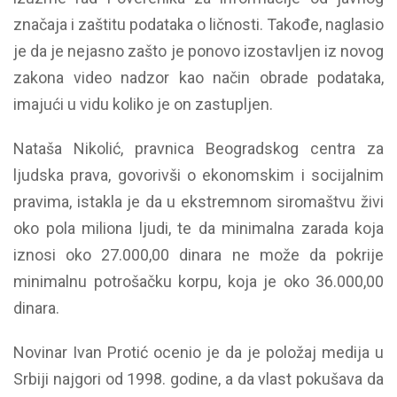
značaja i zaštitu podataka o ličnosti. Takođe, naglasio
je da je nejasno zašto je ponovo izostavljen iz novog
zakona video nadzor kao način obrade podataka,
imajući u vidu koliko je on zastupljen.
Nataša Nikolić, pravnica Beogradskog centra za
ljudska prava, govorivši o ekonomskim i socijalnim
pravima, istakla je da u ekstremnom siromaštvu živi
oko pola miliona ljudi, te da minimalna zarada koja
iznosi oko 27.000,00 dinara ne može da pokrije
minimalnu potrošačku korpu, koja je oko 36.000,00
dinara.
Novinar Ivan Protić ocenio je da je položaj medija u
Srbiji najgori od 1998. godine, a da vlast pokušava da