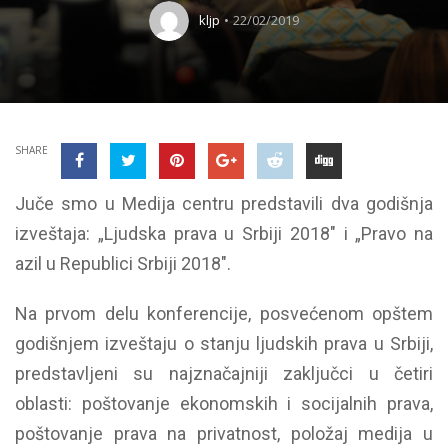
kljp
22/02/2019
SHARE
Juče smo u Medija centru predstavili dva godišnja
izveštaja: „Ljudska prava u Srbiji 2018″ i „Pravo na
azil u Republici Srbiji 2018″.
Na prvom delu konferencije, posvećenom opštem
godišnjem izveštaju o stanju ljudskih prava u Srbiji,
predstavljeni su najznačajniji zaključci u četiri
oblasti: poštovanje ekonomskih i socijalnih prava,
poštovanje prava na privatnost, položaj medija u