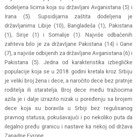
dodeljena licima koja su državljani Avganistana (5) i
Irana (5). Supsidijarna zaštita dodeljena je
državljanima Libije (10), Bangladeša (1), Pakistana
(1), Sirije (1) i Somalije (1). Najviše odbačenih
zahteva bilo je za državljane Pakistana (14) i Gane
(7), a najviše odbijenih za državljane Avganistana (6) i
Pakistana (5). Jedna od karakteristika izbegličke
populacije koja se u 2018. godini kretala kroz Srbiju
je veliki broj žena i dece, a naročito dece bez pratnje
roditelja ili staratelja. Broj dece među tražiocima
azila je i dalje izrazito nizak u poređenju sa brojem
dece koja su boravila u Srbiji bez regulisanog
pravnog statusa, pokušavajući i po nekoliko puta da
ilegalno pređu granicu i nastave ka nekoj od država
Zapadne Evrope.