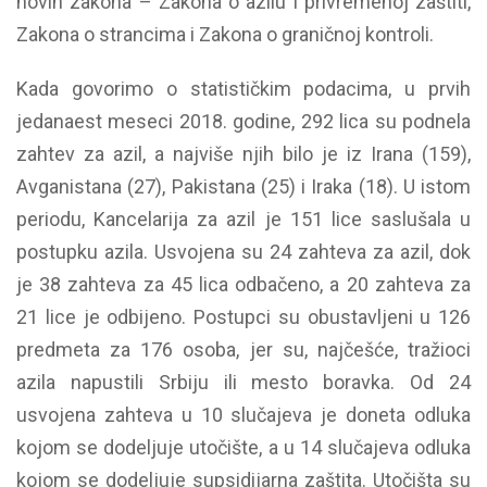
novih zakona – Zakona o azilu i privremenoj zaštiti,
Zakona o strancima i Zakona o graničnoj kontroli.
Kada govorimo o statističkim podacima, u prvih
jedanaest meseci 2018. godine, 292 lica su podnela
zahtev za azil, a najviše njih bilo je iz Irana (159),
Avganistana (27), Pakistana (25) i Iraka (18). U istom
periodu, Kancelarija za azil je 151 lice saslušala u
postupku azila. Usvojena su 24 zahteva za azil, dok
je 38 zahteva za 45 lica odbačeno, a 20 zahteva za
21 lice je odbijeno. Postupci su obustavljeni u 126
predmeta za 176 osoba, jer su, najčešće, tražioci
azila napustili Srbiju ili mesto boravka. Od 24
usvojena zahteva u 10 slučajeva je doneta odluka
kojom se dodeljuje utočište, a u 14 slučajeva odluka
kojom se dodeljuje supsidijarna zaštita. Utočišta su