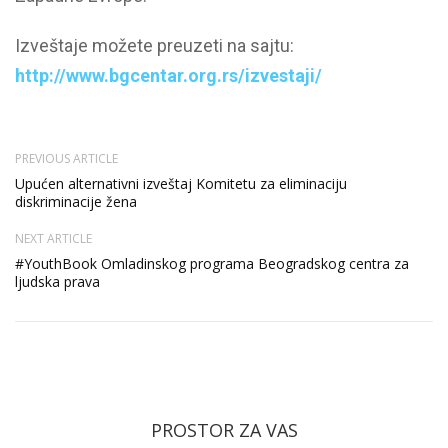
Izveštaje možete preuzeti na sajtu:
http://www.bgcentar.org.rs/izvestaji/
PREVIOUS ARTICLE
Upućen alternativni izveštaj Komitetu za eliminaciju
diskriminacije žena
NEXT ARTICLE
#YouthBook Omladinskog programa Beogradskog centra za
ljudska prava
PROSTOR ZA VAS