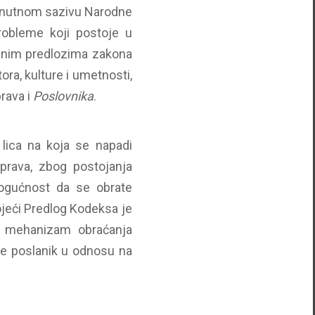
trenutnom sazivu Narodne
robleme koji postoje u
dinim predlozima zakona
ora, kulture i umetnosti,
prava i
Poslovnika
.
lica na koja se napadi
 prava, zbog postojanja
ogućnost da se obrate
ojeći Predlog Kodeksa je
di mehanizam obraćanja
 je poslanik u odnosu na