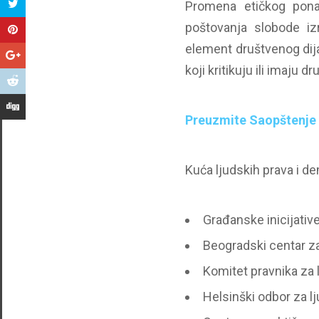
Promena etičkog ponaš
poštovanja slobode i
element društvenog dij
koji kritikuju ili imaju
Preuzmite Saopštenje
Kuća ljudskih prava i de
Građanske inicijativ
Beogradski centar za
Komitet pravnika za
Helsinški odbor za l