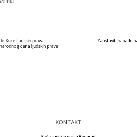
olitiku
e Kuće ljudskih prava i
Zaustaviti napade n
arodnog dana ljudskih prava
KONTAKT
Kuća ljudskih prava Beograd