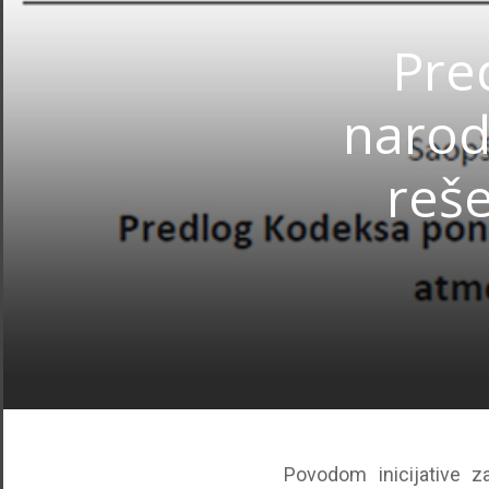
Pre
narod
reše
Povodom inicijative 