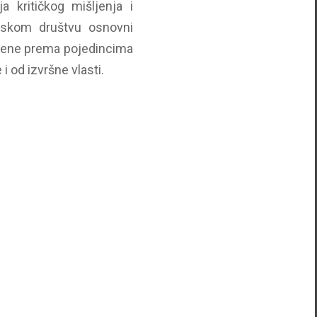
 kritičkog mišljenja i
tskom društvu osnovni
orene prema pojedincima
i od izvršne vlasti.