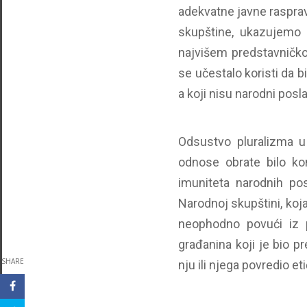
adekvatne javne rasprav
skupštine, ukazujemo
najvišem predstavničko
se učestalo koristi da b
a koji nisu narodni posla
Odsustvo pluralizma u
odnose obrate bilo kom
imuniteta narodnih p
Narodnoj skupštini, koj
neophodno povući iz p
građanina koji je bio p
SHARE
nju ili njega povredio et