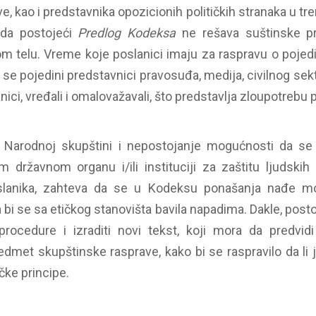
e, kao i predstavnika opozicionih političkih stranaka u 
 da postojeći
Predlog Kodeksa
ne rešava suštinske p
m telu. Vreme koje poslanici imaju za raspravu o poje
i se pojedini predstavnici pravosuđa, medija, civilnog sekt
nici, vređali i omalovažavali, što predstavlja zloupotrebu 
 Narodnoj skupštini i nepostojanje mogućnosti da se 
 državnom organu i/ili instituciji za zaštitu ljudskih
oslanika, zahteva da se u Kodeksu ponašanja nađe m
a bi se sa etičkog stanovišta bavila napadima. Dakle, post
rocedure i izraditi novi tekst, koji mora da predvi
redmet skupštinske rasprave, kako bi se raspravilo da li
ičke principe.