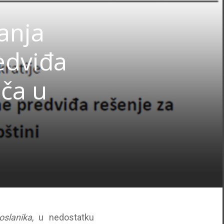
anja
edviđa
nča u
slanika
, u nedostatku