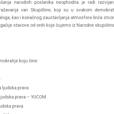
anja narodnih poslanika neophodna je radi razvijanja
zražavanja van Skupštine, koji su u svakom demokra
aloga, kao i konačnog zaustavljanja atmosfere linča stv
 drugačije stavove od onih koje čujemo iz Narodne skupštine 
mokratije koju čine:
e
 ljudska prava
 ljudska prava – YUCOM
judska prava