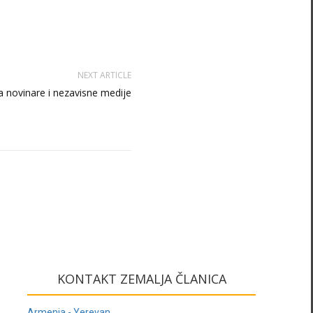
NEXT ARTICLE
a novinare i nezavisne medije
KONTAKT ZEMALJA ČLANICA
Armenia - Yerevan