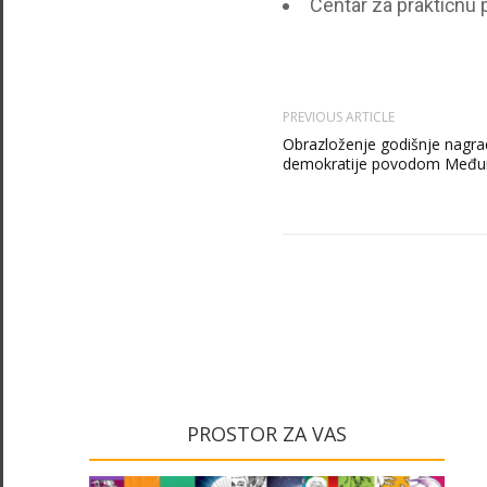
Centar za praktičnu p
PREVIOUS ARTICLE
Obrazloženje godišnje nagrad
demokratije povodom Međun
PROSTOR ZA VAS