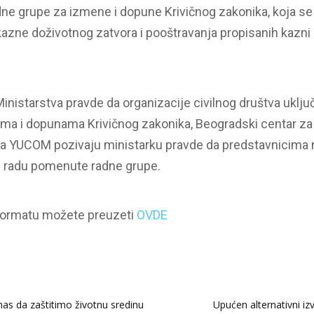
ne grupe za izmene i dopune Krivičnog zakonika, koja s
 kazne doživotnog zatvora i pooštravanja propisanih kazni
inistarstva pravde da organizacije civilnog društva uklju
ma i dopunama Krivičnog zakonika, Beogradski centar za 
ava YUCOM pozivaju ministarku pravde da predstavnicima 
 radu pomenute radne grupe.
formatu možete preuzeti
OVDE
nas da zaštitimo životnu sredinu
Upućen alternativni iz