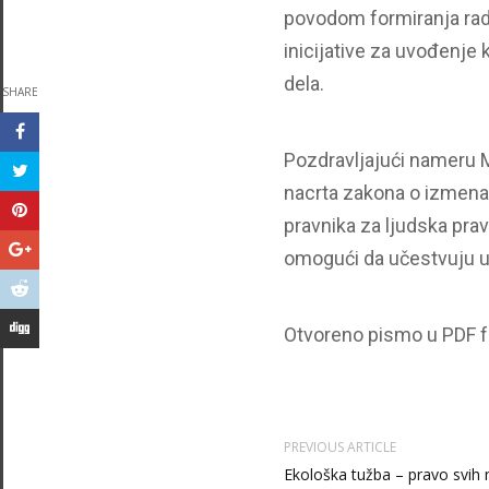
povodom formiranja rad
inicijative za uvođenje
dela.
SHARE
Pozdravljajući nameru M
nacrta zakona o izmena
pravnika za ljudska pr
omogući da učestvuju u
Otvoreno pismo u PDF 
PREVIOUS ARTICLE
Ekološka tužba – pravo svih 