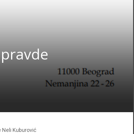
 pravde
 Neli Kuburović