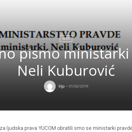
VESTI
no pismo ministarki
Neli Kuburović
kljp
01/02/2019
a ljudska prava YUCOM obratili smo se ministarki pravde