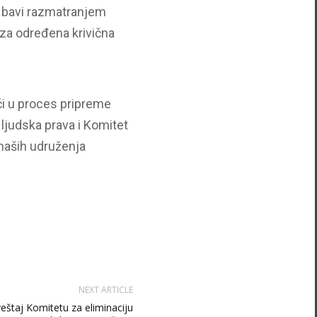
e bavi razmatranjem
 za određena krivična
či u proces pripreme
ljudska prava i Komitet
naših udruženja
NEXT ARTICLE
veštaj Komitetu za eliminaciju