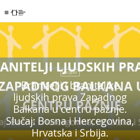
PROJEKTI
Branitelji i braniteljke
ljudskih prava Zapadnog
Balkana u centru pažnje.
Slučaj: Bosna i Hercegovina,
Hrvatska i Srbija.