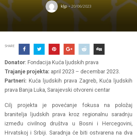
kljp
20/06/2023
SHARE
Donator
: Fondacija Kuća ljudskih prava
Trajanje projekta:
april 2023 – decembar 2023.
Partneri:
Kuća ljudskih prava Zagreb, Kuća ljudskih
prava Banja Luka, Sarajevski otvoreni centar
Cilj projekta je povećanje fokusa na položaj
branitelja ljudskih prava kroz regionalnu saradnju
između civilnog društva u Bosni i Hercegovini,
Hrvatskoj i Srbiji. Saradnja će biti ostvarena na dva