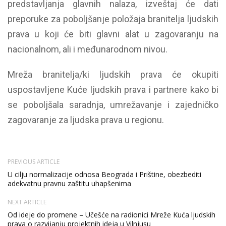
predstavljanja glavnih nalaza, izveštaj će dati
preporuke za poboljšanje položaja branitelja ljudskih
prava u koji će biti glavni alat u zagovaranju na
nacionalnom, ali i međunarodnom nivou.
Mreža branitelja/ki ljudskih prava će okupiti
uspostavljene Kuće ljudskih prava i partnere kako bi
se poboljšala saradnja, umrežavanje i zajedničko
zagovaranje za ljudska prava u regionu.
PREVIOUS ARTICLE
U cilju normalizacije odnosa Beograda i Prištine, obezbediti
adekvatnu pravnu zaštitu uhapšenima
NEXT ARTICLE
Od ideje do promene – Učešće na radionici Mreže Kuća ljudskih
prava o razvijanju projektnih ideja u Vilnjusu