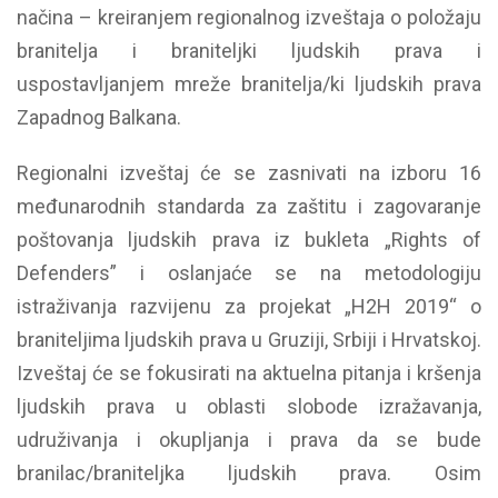
načina – kreiranjem regionalnog izveštaja o položaju
branitelja i braniteljki ljudskih prava i
uspostavljanjem mreže branitelja/ki ljudskih prava
Zapadnog Balkana.
Regionalni izveštaj će se zasnivati na izboru 16
međunarodnih standarda za zaštitu i zagovaranje
poštovanja ljudskih prava iz bukleta „Rights of
Defenders” i oslanjaće se na metodologiju
istraživanja razvijenu za projekat „H2H 2019“ o
braniteljima ljudskih prava u Gruziji, Srbiji i Hrvatskoj.
Izveštaj će se fokusirati na aktuelna pitanja i kršenja
ljudskih prava u oblasti slobode izražavanja,
udruživanja i okupljanja i prava da se bude
branilac/braniteljka ljudskih prava. Osim