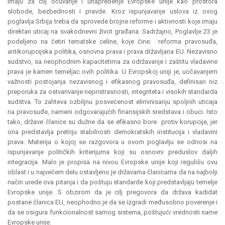
imaju za cilj očuvanje i unapređenje Evropske unije kao prostora
slobode, bezbednosti i pravde. Kroz ispunjavanje uslova iz ovog
poglavlja Srbija treba da sprovede brojne reforme i aktivnosti koje imaju
direktan uticaj na svakodnevni život građana. Sadržajno, Poglavlje 23 je
podeljeno na četiri tematske celine, koje čine: reforma pravosuđa,
antikorupcijska politika, osnovna prava i prava državljana EU. Nezavisno
sudstvo, sa neophodnim kapacitetima za održavanje i zaštitu vladavine
prava je kamen temeljac ovih politika. U Evropskoj uniji je, uočavanjem
važnosti postojanja nezavisnog i efikasnog pravosuđa, definisan niz
preporuka za ostvarivanje nepristrasnosti, integriteta i visokih standarda
sudstva. To zahteva ozbiljnu posvećenost eliminisanju spoljnih uticaja
na pravosuđe, nameni odgovarajućih finansijskih sredstava i obuci. Isto
tako, države članice su dužne da se efikasno bore protiv korupcije, jer
ona predstavlja pretnju stabilnosti demokratskih institucija i vladavini
prava. Materija o kojoj se razgovora u ovom poglavlju se odnosi na
ispunjavanje političkih kriterijuma koji su osnovni preduslov daljih
integracija. Malo je propisa na nivou Evropske unije koji regulišu ovu
oblast i u najvećem delu ostavljeno je državama članicama da na najbolji
način urede ova pitanja i da poštuju standarde koji predstavljaju temelje
Evropske unije. S obzirom da je cilj pregovora da država kadidat
postane članica EU, neophodno je da se izgradi međusobno poverenje i
da se osigura funkcionalnost samog sistema, poštujući vrednosti same
Evropske unije.