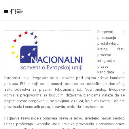
Pregovori o
pristupanju
predstavljaju
krajnju fazu
procesa
integracije
države
kandidata u
Evropsku uniju. Pregovara se o uslovima pod kojima država kandidat
pristupa EU, a koji se, u osnovi, odnose na usklađivanje domaćeg
zakonodavstva sa pravnim tekovinama EU. Novi pristup Evropske
komisije pregovorima sa budućim državama članicama nalaže da se
najpre otvore pregovori u poglavljima 23 i 24, koja obuhvataju oblast
pravosuđa i osnovnih prava, i pravdu, slobodu i bezbednost.
Poglavlje Pravosuđe i osnovna prava je novo, uvedeno nakon šestog
talasa proširenja Evropske unije. Politike pravosuđa i osnovnih prava